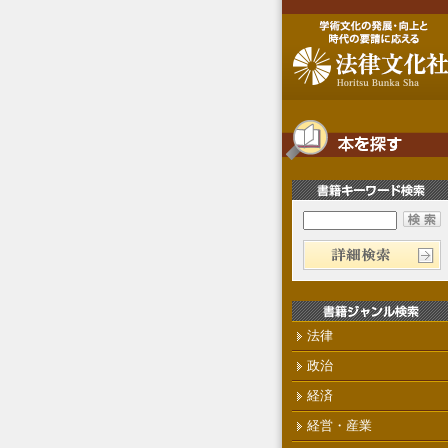
法律
政治
経済
経営・産業