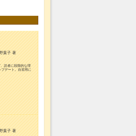
野葉子 著
など、読者に段階的な理
ップデート。自習用に
野葉子 著