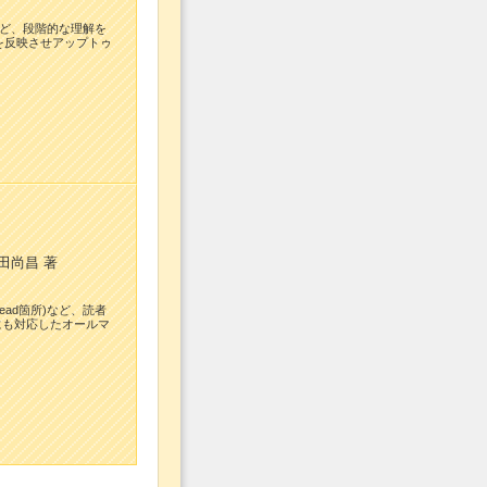
など、段階的な理解を
を反映させアップトゥ
田尚昌 著
ead箇所)など、読者
にも対応したオールマ