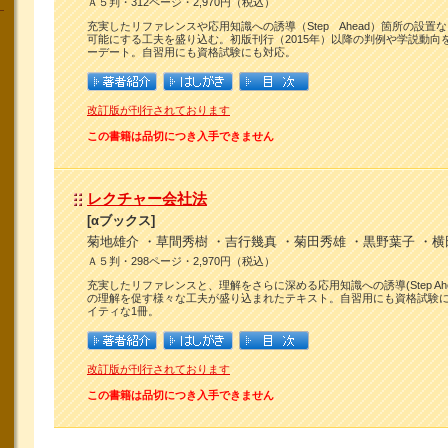
Ａ５判・312ページ・2,970円（税込）
充実したリファレンスや応用知識への誘導（Step Ahead）箇所の設置
可能にする工夫を盛り込む。初版刊行（2015年）以降の判例や学説動向
ーデート。自習用にも資格試験にも対応。
改訂版が刊行されております
この書籍は品切につき入手できません
レクチャー会社法
[αブックス]
菊地雄介 ・草間秀樹 ・吉行幾真 ・菊田秀雄 ・黒野葉子 ・横
Ａ５判・298ページ・2,970円（税込）
充実したリファレンスと、理解をさらに深める応用知識への誘導(Step Ah
の理解を促す様々な工夫が盛り込まれたテキスト。自習用にも資格試験
イティな1冊。
改訂版が刊行されております
この書籍は品切につき入手できません