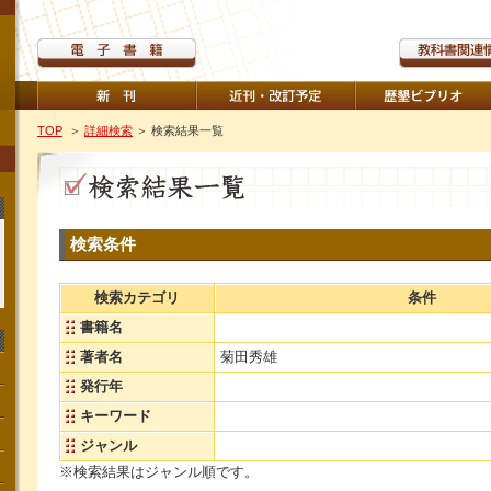
TOP
＞
詳細検索
＞ 検索結果一覧
検索条件
検索カテゴリ
条件
書籍名
著者名
菊田秀雄
発行年
キーワード
ジャンル
※検索結果はジャンル順です。