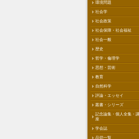
環境問題
社会学
社会政策
社会保障・社会福祉
社会一般
歴史
哲学・倫理学
思想・芸術
教育
自然科学
評論・エッセイ
叢書・シリーズ
記念論集・個人全集・
座
学会誌
品切一覧