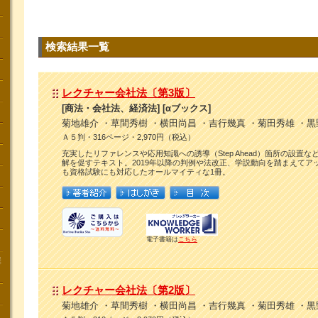
検索結果一覧
レクチャー会社法〔第3版〕
[商法・会社法、経済法] [αブックス]
菊地雄介 ・草間秀樹 ・横田尚昌 ・吉行幾真 ・菊田秀雄 ・黒
Ａ５判・316ページ・2,970円（税込）
充実したリファレンスや応用知識への誘導（Step Ahead）箇所の設置
解を促すテキスト。2019年以降の判例や法改正、学説動向を踏まえてア
も資格試験にも対応したオールマイティな1冊。
電子書籍は
こちら
講
レクチャー会社法〔第2版〕
菊地雄介 ・草間秀樹 ・横田尚昌 ・吉行幾真 ・菊田秀雄 ・黒