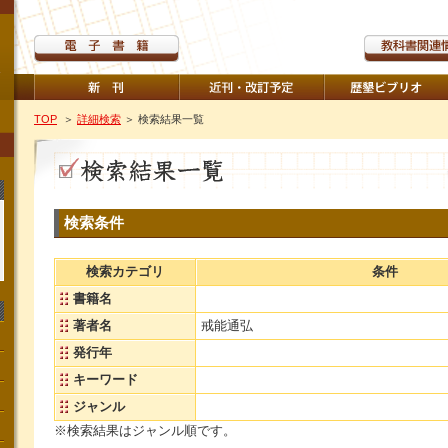
TOP
＞
詳細検索
＞ 検索結果一覧
検索条件
検索カテゴリ
条件
書籍名
著者名
戒能通弘
発行年
キーワード
ジャンル
※検索結果はジャンル順です。