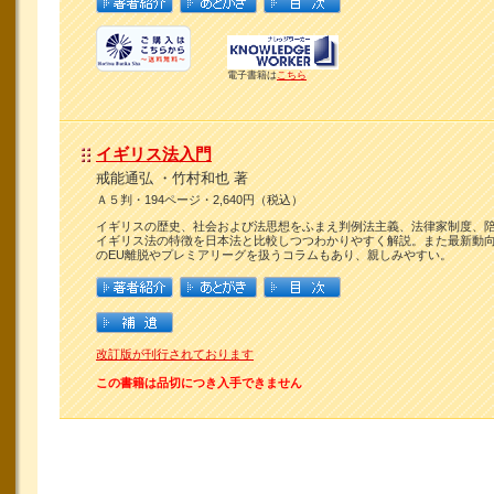
電子書籍は
こちら
イギリス法入門
戒能通弘 ・竹村和也 著
Ａ５判・194ページ・2,640円（税込）
イギリスの歴史、社会および法思想をふまえ判例法主義、法律家制度、
イギリス法の特徴を日本法と比較しつつわかりやすく解説。また最新動
のEU離脱やプレミアリーグを扱うコラムもあり、親しみやすい。
改訂版が刊行されております
この書籍は品切につき入手できません