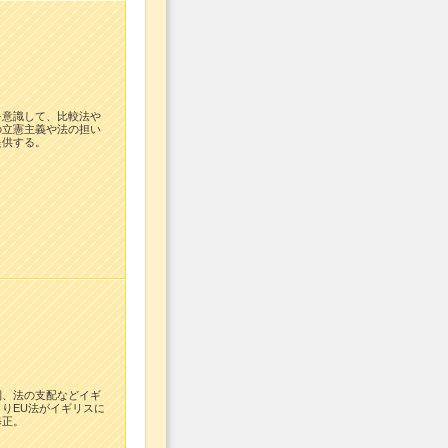
を意識して、比較法や
の立憲主義や法の担い
提供する。
制、法の支配などイギ
りEU法がイギリスに
修正。