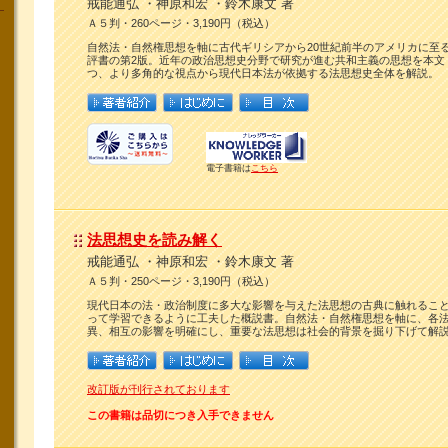
戒能通弘 ・神原和宏 ・鈴木康文 著
Ａ５判・260ページ・3,190円（税込）
自然法・自然権思想を軸に古代ギリシアから20世紀前半のアメリカに至
評書の第2版。近年の政治思想史分野で研究が進む共和主義の思想を本文
つ、より多角的な視点から現代日本法が依拠する法思想史全体を解説。
電子書籍は
こちら
法思想史を読み解く
戒能通弘 ・神原和宏 ・鈴木康文 著
Ａ５判・250ページ・3,190円（税込）
現代日本の法・政治制度に多大な影響を与えた法思想の古典に触れるこ
って学習できるように工夫した概説書。自然法・自然権思想を軸に、各
異、相互の影響を明確にし、重要な法思想は社会的背景を掘り下げて解
改訂版が刊行されております
この書籍は品切につき入手できません