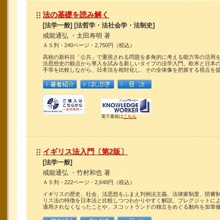
法の基礎を読み解く
[法学一般] [法哲学・法社会学・法制史]
戒能通弘 ・太田寿明 著
Ａ５判・240ページ・2,750円（税込）
高校の新科目「公共」で重視される問題を多角的に考える能力等の活用
法思想史の観点から導入を試みる新しいタイプの法学入門。欧米と日本
手等を比較しながら、日本法を相対化し、その全体像を把握する視点を
電子書籍は
こちら
イギリス法入門〔第2版〕
[法学一般]
戒能通弘 ・竹村和也 著
Ａ５判・222ページ・2,640円（税込）
イギリスの歴史、社会、法思想をふまえ判例法主義、法律家制度、陪審
リス法の特徴を日本法と比較しつつわかりやすく解説。ブレグジットによ
適用されなくなったことや、スコットランドの独立をめぐる動向を加筆