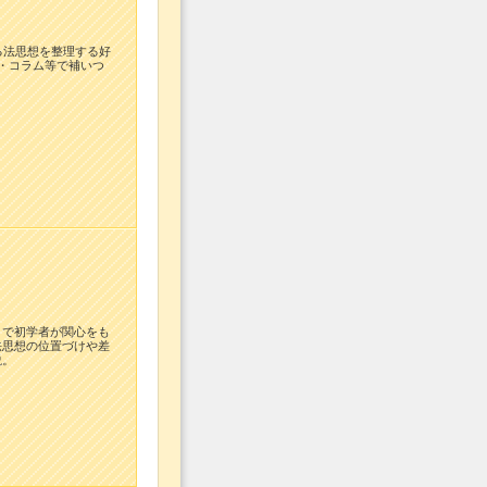
る法思想を整理する好
・コラム等で補いつ
とで初学者が関心をも
法思想の位置づけや差
説。