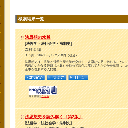
検索結果一覧
法思想の水脈
[法哲学・法社会学・法制史]
森村進 編
Ａ５判・264ページ・2,750円（税込）
法思想史は、法学と哲学と歴史学が交錯し、多彩な知見に触れることの
思想がいかなる経路（水脈）を辿って現代に流れてきたのかを意識し、
基本を理解する入門書。
電子書籍は
こちら
講
法思想史を読み解く〔第2版〕
[法哲学・法社会学・法制史]