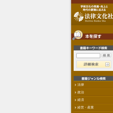
法律
政治
経済
経営・産業