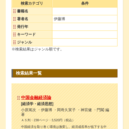
検索カテゴリ
条件
書籍名
著者名
伊藤博
発行年
キーワード
ジャンル
※検索結果はジャンル順です。
検索結果一覧
中国金融経済論
[経済学・経済思想]
小原篤次 ・伊藤博 ・岡嵜久実子 ・神宮健 ・門闖 編
著
Ａ５判・238ページ・3,520円（税込）
中国経済を取り巻く環境は激変し、経済成長率が低下する中