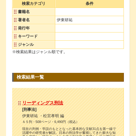
検索カテゴリ
条件
書籍名
著者名
伊東研祐
発行年
キーワード
ジャンル
※検索結果はジャンル順です。
検索結果一覧
リーディングス刑法
[刑事法]
伊東研祐 ・松宮孝明 編
Ａ５判・508ページ・6,490円（税込）
現在の判例・学説のもととなった基本的な文献31点を第一線で
活躍中の研究者が解説。日本の刑法学が蓄積してきた膨大な知