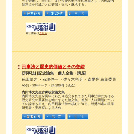
見を俯瞰し、現在の、また今後の刑法学の基礎としての理論的
到達点を領域ごとに確認・提示・継承する。
電子書籍は
こちら
刑事法と歴史的価値とその交錯
[刑事法] [記念論集・個人全集・講座]
徳田靖之 ・石塚伸一 ・佐々木光明 ・森尾亮 編集委員
A5判・994ページ・24,200円（税込）
内田博文先生古稀祝賀論文集
内田博文先生が長年にわたり追究されてきた刑事法学における
歴史研究の重要性を軸にすえた論文集。差別・人権問題につい
ての論考も加え、内田刑事法学の核心に迫る。総勢39名の法学
研究者・実務家による大作。