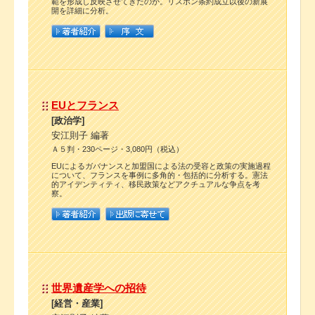
範を形成し反映させてきたのか。リスボン条約成立以後の新展
開を詳細に分析。
EUとフランス
[政治学]
安江則子 編著
Ａ５判・230ページ・3,080円（税込）
EUによるガバナンスと加盟国による法の受容と政策の実施過程
について、フランスを事例に多角的・包括的に分析する。憲法
的アイデンティティ、移民政策などアクチュアルな争点を考
察。
世界遺産学への招待
[経営・産業]