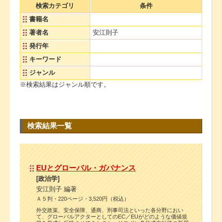
検索カテゴリ
条件
書籍名
著者名
安江則子
発行年
キーワード
ジャンル
※検索結果はジャンル順です。
検索結果一覧
EUとグローバル・ガバナンス
[政治学]
安江則子 編著
Ａ５判・220ページ・3,520円（税込）
外交政策、安全保障、通商、刑事司法といった各分野におい
て、グローバルアクターとしてのEC／EUがどのような価値規