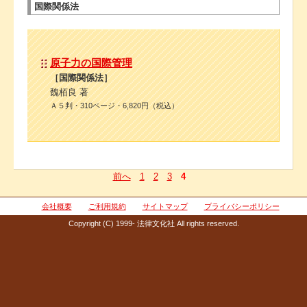
国際関係法
原子力の国際管理
［国際関係法］
魏栢良 著
Ａ５判・310ページ・6,820円（税込）
前へ
1
2
3
4
会社概要
ご利用規約
サイトマップ
プライバシーポリシー
Copyright (C) 1999- 法律文化社 All rights reserved.