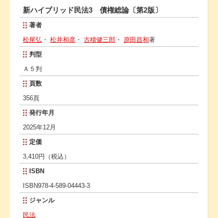
新ハイブリッド民法3 債権総論〔第2版〕
著者
松尾弘
・
松井和彦
・
古積健三郎
・
原田昌和
著
判型
Ａ５判
頁数
356頁
発行年月
2025年12月
定価
3,410円（税込）
ISBN
ISBN978-4-589-04443-3
ジャンル
民法