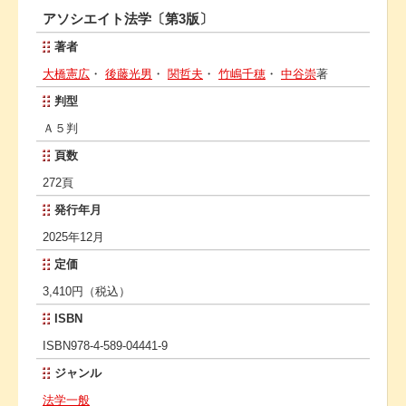
アソシエイト法学〔第3版〕
著者
大橋憲広
・
後藤光男
・
関哲夫
・
竹嶋千穂
・
中谷崇
著
判型
Ａ５判
頁数
272頁
発行年月
2025年12月
定価
3,410円（税込）
ISBN
ISBN978-4-589-04441-9
ジャンル
法学一般