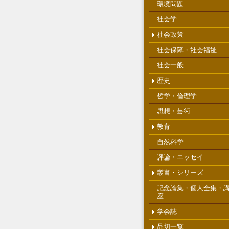
環境問題
社会学
社会政策
社会保障・社会福祉
社会一般
歴史
哲学・倫理学
思想・芸術
教育
自然科学
評論・エッセイ
叢書・シリーズ
記念論集・個人全集・
座
学会誌
品切一覧