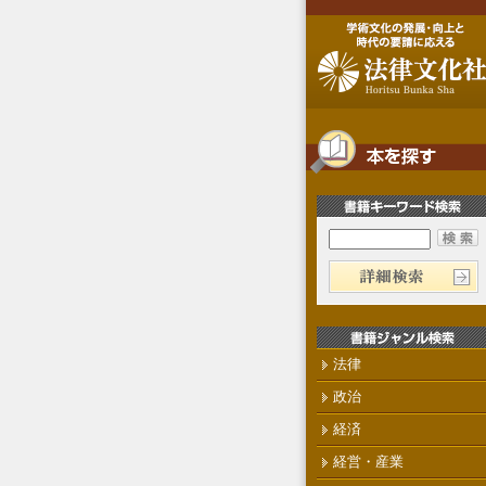
法律
政治
経済
経営・産業