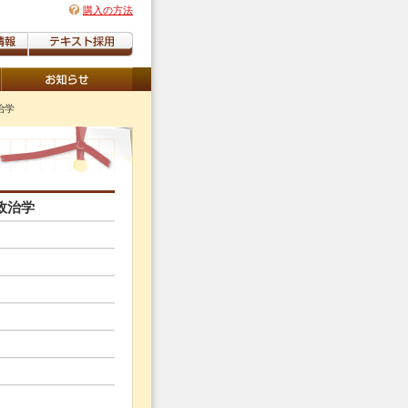
購入の方法
治学
政治学