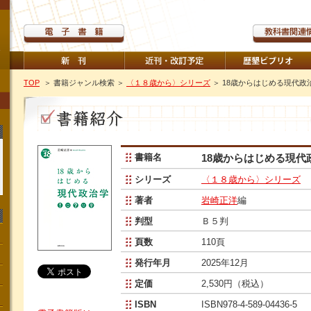
TOP
＞ 書籍ジャンル検索
＞
〈１８歳から〉シリーズ
＞ 18歳からはじめる現代政
書籍名
18歳からはじめる現代
シリーズ
〈１８歳から〉シリーズ
著者
岩崎正洋
編
判型
Ｂ５判
頁数
110頁
発行年月
2025年12月
定価
2,530円（税込）
ISBN
ISBN978-4-589-04436-5