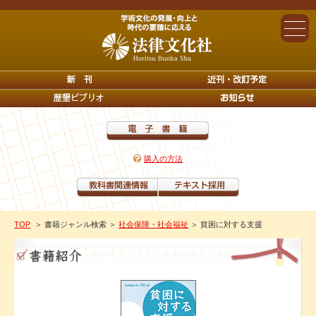
購入の方法
TOP
＞ 書籍ジャンル検索
＞
社会保障・社会福祉
＞ 貧困に対する支援