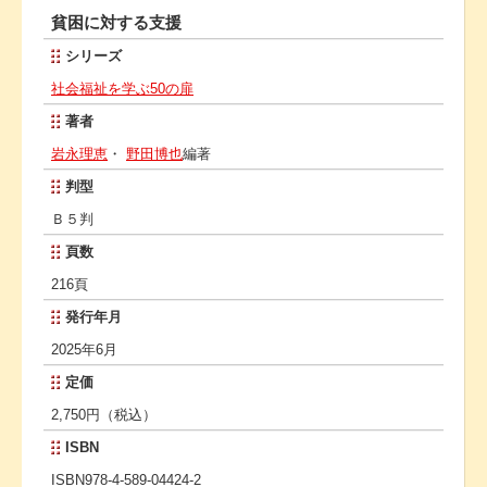
貧困に対する支援
シリーズ
社会福祉を学ぶ50の扉
著者
岩永理恵
・
野田博也
編著
判型
Ｂ５判
頁数
216頁
発行年月
2025年6月
定価
2,750円（税込）
ISBN
ISBN978-4-589-04424-2