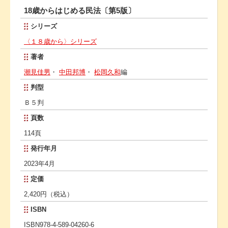
18歳からはじめる民法〔第5版〕
シリーズ
〈１８歳から〉シリーズ
著者
潮見佳男
・
中田邦博
・
松岡久和
編
判型
Ｂ５判
頁数
114頁
発行年月
2023年4月
定価
2,420円（税込）
ISBN
ISBN978-4-589-04260-6