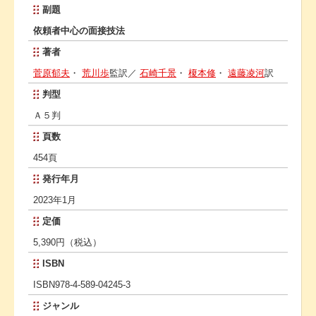
副題
依頼者中心の面接技法
著者
菅原郁夫
・
荒川歩
監訳／
石崎千景
・
榎本修
・
遠藤凌河
訳
判型
Ａ５判
頁数
454頁
発行年月
2023年1月
定価
5,390円（税込）
ISBN
ISBN978-4-589-04245-3
ジャンル