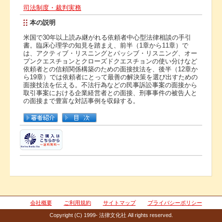
司法制度・裁判実務
本の説明
米国で30年以上読み継がれる依頼者中心型法律相談の手引
書。臨床心理学の知見を踏まえ、前半（1章から11章）で
は、アクティブ・リスニングとパッシブ・リスニング、オー
プンクエスチョンとクローズドクエスチョンの使い分けなど
依頼者との信頼関係構築のための面接技法を、後半（12章か
ら19章）では依頼者にとって最善の解決策を選び出すための
面接技法を伝える。不法行為などの民事訴訟事案の面接から
取引事案における企業経営者との面接、刑事事件の被告人と
の面接まで豊富な対話事例を収録する。
会社概要
ご利用規約
サイトマップ
プライバシーポリシー
Copyright (C) 1999- 法律文化社 All rights reserved.