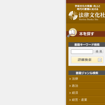
法律
政治
経済
経営・産業