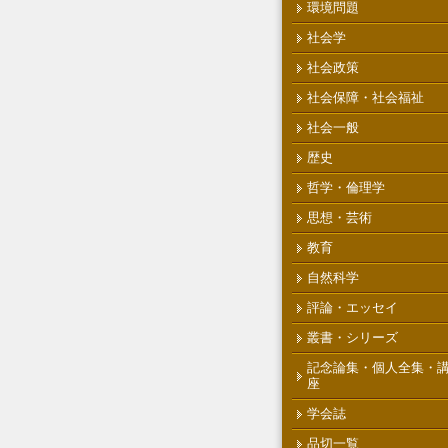
環境問題
社会学
社会政策
社会保障・社会福祉
社会一般
歴史
哲学・倫理学
思想・芸術
教育
自然科学
評論・エッセイ
叢書・シリーズ
記念論集・個人全集・
座
学会誌
品切一覧