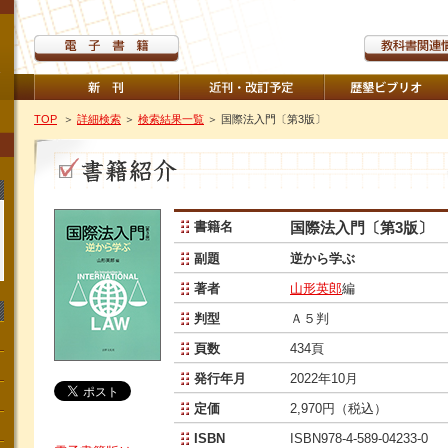
TOP
＞
詳細検索
＞
検索結果一覧
＞ 国際法入門〔第3版〕
書籍名
国際法入門〔第3版〕
副題
逆から学ぶ
著者
山形英郎
編
判型
Ａ５判
頁数
434頁
発行年月
2022年10月
定価
2,970円（税込）
ISBN
ISBN978-4-589-04233-0