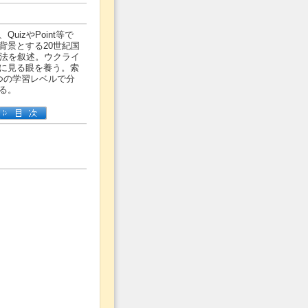
uizやPoint等で
背景とする20世紀国
際法を叙述。ウクライ
に見る眼を養う。索
つの学習レベルで分
る。