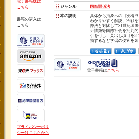
電子書籍版は
ジャンル
国際関係法
こちら
本の説明
具体から抽象への目次構成、Q
書籍の購入は
わかりやすく解説。冷戦を
こちら
際法と対比して21世紀国
ナ情勢等国際社会を批判的
引を付し、見出し項目を3
類するなど学習の便宜を図
電子書籍は
こちら
講
プライバシーポリ
シーはこちらから