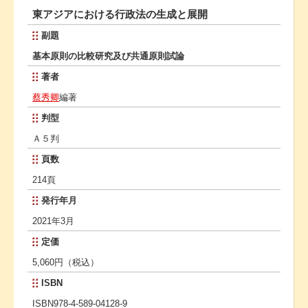
東アジアにおける行政法の生成と展開
副題
基本原則の比較研究及び共通原則試論
著者
蔡秀卿
編著
判型
Ａ５判
頁数
214頁
発行年月
2021年3月
定価
5,060円（税込）
ISBN
ISBN978-4-589-04128-9