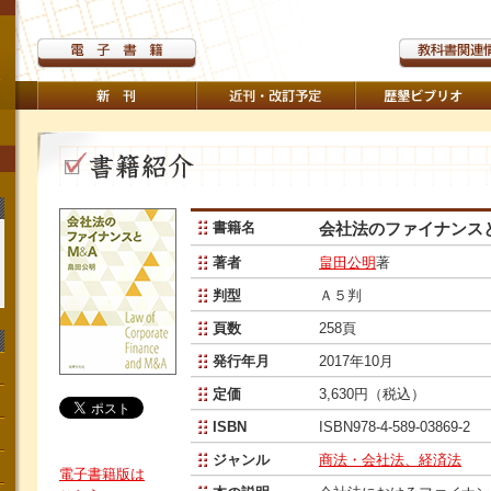
書籍名
会社法のファイナンス
著者
畠田公明
著
判型
Ａ５判
頁数
258頁
発行年月
2017年10月
定価
3,630円（税込）
ISBN
ISBN978-4-589-03869-2
ジャンル
商法・会社法、経済法
電子書籍版は