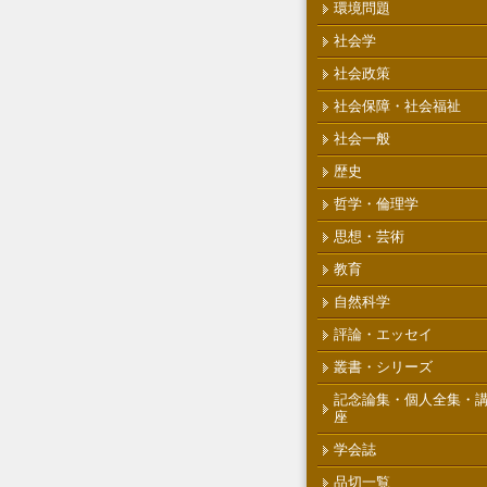
環境問題
社会学
社会政策
社会保障・社会福祉
社会一般
歴史
哲学・倫理学
思想・芸術
教育
自然科学
評論・エッセイ
叢書・シリーズ
記念論集・個人全集・
座
学会誌
品切一覧