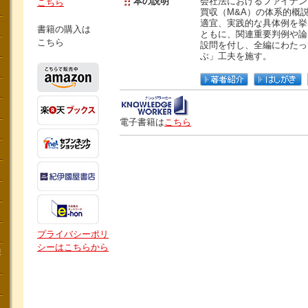
本の説明
会社法におけるファイナン
こちら
買収（M&A）の体系的概
適宜、実践的な具体例を挙
書籍の購入は
ともに、関連重要判例や論
こちら
設問を付し、全編にわたっ
ぶ」工夫を施す。
電子書籍は
こちら
プライバシーポリ
シーはこちらから
講