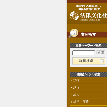
法律
政治
経済
経営・産業