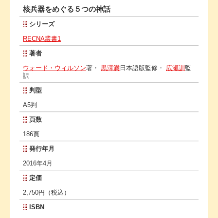
核兵器をめぐる５つの神話
シリーズ
RECNA叢書1
著者
ウォード・ウィルソン
著・
黒澤満
日本語版監修・
広瀬訓
監
訳
判型
A5判
頁数
186頁
発行年月
2016年4月
定価
2,750円（税込）
ISBN