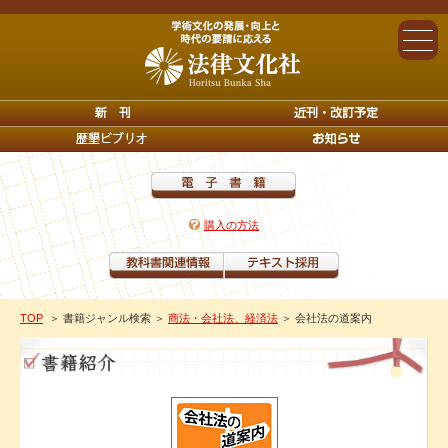
購入の方法
TOP
＞ 書籍ジャンル検索
＞
商法・会社法、経済法
＞ 会社法の道案内