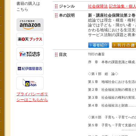
書籍の購入は
ジャンル
社会保障法
記念論集・個
こちら
本の説明
新・講座社会保障法第２巻
総論では理念・構造・権利
論では子ども・障がい者・
かわる地域における生活支
サービス法制の課題と将来
目次
刊行の趣旨
序 章 本巻の課題意識と構成
◇第Ⅰ部 総 論◇
第１章 地域社会における生活
第２章 社会福祉法制の構造と
プライバシーポリ
第３章 社会福祉の権利の実現
シーはこちらから
第４章 社会福祉法と財政……
講
◇第Ⅱ部 子育ち・子育てへの
第５章 子育ち・子育て支援の
…………………