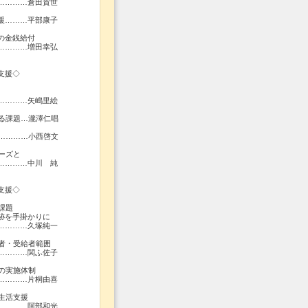
…………倉田賀世
援………平部康子
の金銭給付
…増田幸弘
支援◇
………矢嶋里絵
ぐる課題…瀧澤仁唱
援…………小西啓文
ーズと
………中川 純
支援◇
課題
を手掛かりに
…久塚純一
険者・受給者範囲
…関ふ佐子
の実施体制
…片桐由喜
生活支援
…阿部和光