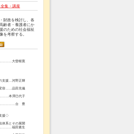
人全集・講座
・財政を検討し、各
高齢者・養護者にか
援のための社会福祉
像を考察する。
…………大曽根寛
の支援…河野正輝
変容……品田充儀
………本澤巳代子
……………台 豊
支援◇
法体系とその展開
…福田素生