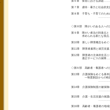
第６章 保育における課題……
第７章 虐待・暴力と社会的支
第８章 子育ち・子育てのため
…………………
◇第Ⅲ部 障がいのある人への
第９章 障がい者法の到達点と
求められる新たな視点…
第10章 新しい障害概念をめ
第11章 障害者雇用と就労支
第12章 障害者の主体的生活ニ
適正サービスの保障……
◇第Ⅳ部 高齢者・養護者への
第13章 介護保険をめぐる基本
―制度創設からの軌跡
…………………
第14章 介護保険制度の被保
…………………
第15章 介護・生活支援の保護
…………………
第16章 高齢者・養護者の地域
…………………