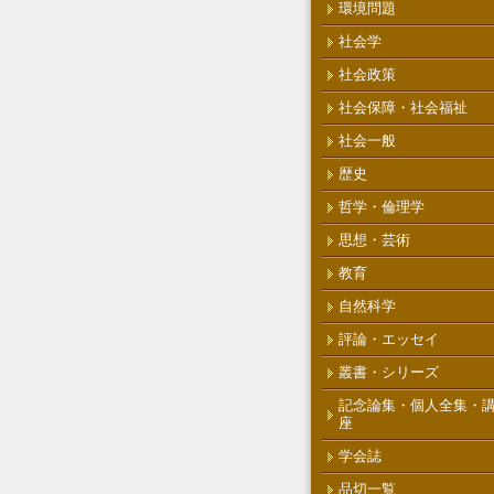
環境問題
社会学
社会政策
社会保障・社会福祉
社会一般
歴史
哲学・倫理学
思想・芸術
教育
自然科学
評論・エッセイ
叢書・シリーズ
記念論集・個人全集・
座
学会誌
品切一覧