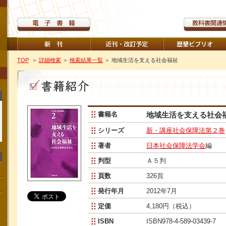
TOP
＞
詳細検索
＞
検索結果一覧
＞ 地域生活を支える社会福祉
書籍名
地域生活を支える社会
シリーズ
新・講座社会保障法第２巻
著者
日本社会保障法学会
編
判型
Ａ５判
頁数
326頁
発行年月
2012年7月
定価
4,180円（税込）
ISBN
ISBN978-4-589-03439-7