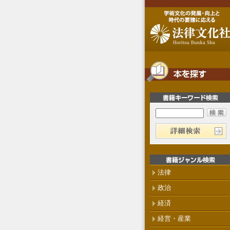
法律
政治
経済
経営・産業