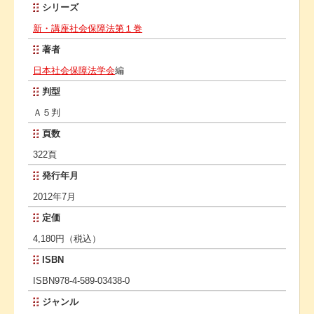
シリーズ
新・講座社会保障法第１巻
著者
日本社会保障法学会
編
判型
Ａ５判
頁数
322頁
発行年月
2012年7月
定価
4,180円（税込）
ISBN
ISBN978-4-589-03438-0
ジャンル