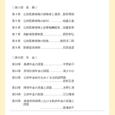
◇第Ⅱ部 医 療◇
第４章 公的医療保険の保険者と適用…新田秀樹
第５章 公的医療保険の給付……………稲森公嘉
第６章 公的医療保険と診療報酬政策…加藤智章
第７章 高齢者医療制度…………………西田和弘
第８章 公的医療保険の財政…………柴田洋二郎
第９章 医療提供体制……………………石田道彦
◇第Ⅲ部 年 金◇
第10章 基礎年金の課題…………………中野妙子
第11章 所得比例年金の課題……………嵩さやか
第12章 公的年金給付をめぐる法的諸問題
……………………岩村正彦
第13章 障害年金の意義と課題…………永野仁美
第14章 公的年金の財政…………………江口隆裕
第15章 老後所得保障における私的年金の意義と
課題
……………………渡邊絹子