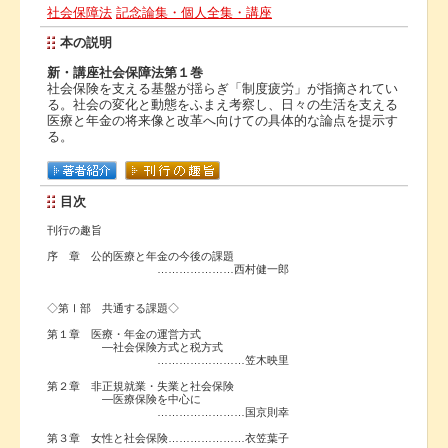
社会保障法
記念論集・個人全集・講座
本の説明
新・講座社会保障法第１巻
社会保険を支える基盤が揺らぎ「制度疲労」が指摘されてい
る。社会の変化と動態をふまえ考察し、日々の生活を支える
医療と年金の将来像と改革へ向けての具体的な論点を提示す
る。
目次
刊行の趣旨
序 章 公的医療と年金の今後の課題
…………………西村健一郎
◇第Ⅰ部 共通する課題◇
第１章 医療・年金の運営方式
―社会保険方式と税方式
……………………笠木映里
第２章 非正規就業・失業と社会保険
―医療保険を中心に
……………………国京則幸
第３章 女性と社会保険…………………衣笠葉子