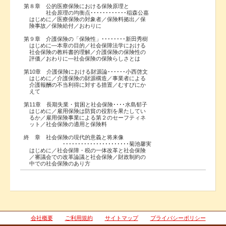
第８章 公的医療保険における保険原理と
社会原理の均衡点････････････稲森公嘉
はじめに／医療保険の対象者／保険料拠出／保
険事故／保険給付／おわりに
第９章 介護保険の「保険性」････････新田秀樹
はじめに―本章の目的／社会保障法学における
社会保険の教科書的理解／介護保険の保険性の
評価／おわりに―社会保険の保険らしさとは
第10章 介護保険における財源論･･････小西啓文
はじめに／介護保険の財源構造／事業者による
介護報酬の不当利得に対する措置／むすびにか
えて
第11章 長期失業・貧困と社会保険････水島郁子
はじめに／雇用保険は防貧の役割を果たしてい
るか／雇用保険事業による第２のセーフティネ
ット／社会保険の適用と保険料
終 章 社会保険の現代的意義と将来像
･･････････････････････菊池馨実
はじめに／社会保障・税の一体改革と社会保険
／審議会での改革論議と社会保険／財政制約の
中での社会保険のあり方
会社概要
ご利用規約
サイトマップ
プライバシーポリシー