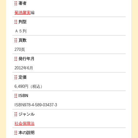
著者
菊池馨実
編
判型
Ａ５判
頁数
270頁
発行年月
2012年6月
定価
6,490円（税込）
ISBN
ISBN978-4-589-03437-3
ジャンル
社会保障法
本の説明