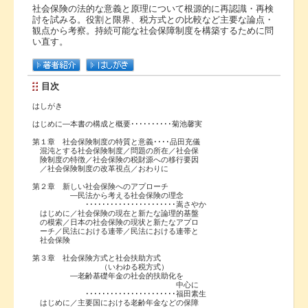
社会保険の法的な意義と原理について根源的に再認識・再検
討を試みる。役割と限界、税方式との比較など主要な論点・
観点から考察。持続可能な社会保障制度を構築するために問
い直す。
目次
はしがき
はじめに―本書の構成と概要･･････････菊池馨実
第１章 社会保険制度の特質と意義････品田充儀
混沌とする社会保険制度／問題の所在／社会保
険制度の特徴／社会保険の税財源への移行要因
／社会保険制度の改革視点／おわりに
第２章 新しい社会保険へのアプローチ
―民法から考える社会保険の理念
･･････････････････････嵩さやか
はじめに／社会保険の現在と新たな論理的基盤
の模索／日本の社会保険の現状と新たなアプロ
ーチ／民法における連帯／民法における連帯と
社会保険
第３章 社会保険方式と社会扶助方式
（いわゆる税方式）
―老齢基礎年金の社会的扶助化を
中心に
･･････････････････････福田素生
はじめに／主要国における老齢年金などの保障