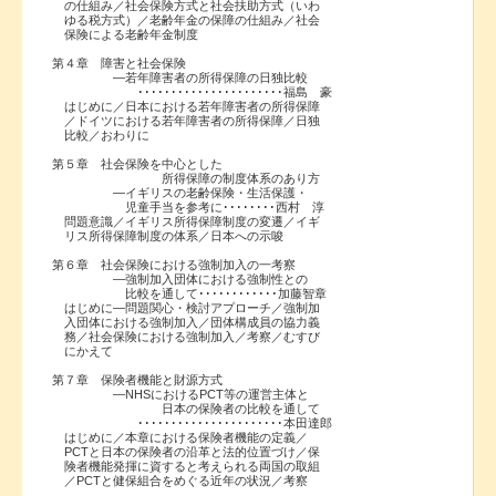
の仕組み／社会保険方式と社会扶助方式（いわ
ゆる税方式）／老齢年金の保障の仕組み／社会
保険による老齢年金制度
第４章 障害と社会保険
―若年障害者の所得保障の日独比較
･･････････････････････福島 豪
はじめに／日本における若年障害者の所得保障
／ドイツにおける若年障害者の所得保障／日独
比較／おわりに
第５章 社会保険を中心とした
所得保障の制度体系のあり方
―イギリスの老齢保険・生活保護・
児童手当を参考に････････西村 淳
問題意識／イギリス所得保障制度の変遷／イギ
リス所得保障制度の体系／日本への示唆
第６章 社会保険における強制加入の一考察
―強制加入団体における強制性との
比較を通して････････････加藤智章
はじめに―問題関心・検討アプローチ／強制加
入団体における強制加入／団体構成員の協力義
務／社会保険における強制加入／考察／むすび
にかえて
第７章 保険者機能と財源方式
―NHSにおけるPCT等の運営主体と
日本の保険者の比較を通して
･･････････････････････本田達郎
はじめに／本章における保険者機能の定義／
PCTと日本の保険者の沿革と法的位置づけ／保
険者機能発揮に資すると考えられる両国の取組
／PCTと健保組合をめぐる近年の状況／考察