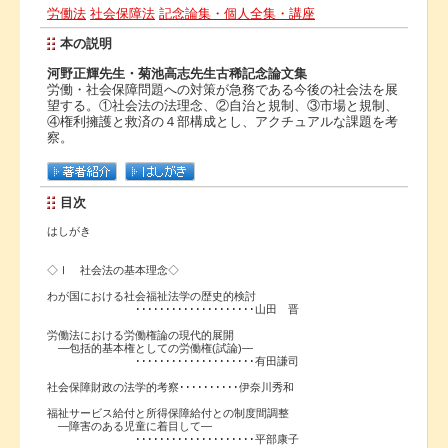
労働法
社会保障法
記念論集・個人全集・講座
本の説明
河野正輝先生・菊池高志先生古稀記念論文集
労働・社会保障問題への対策が急務である今後の社会法を展
望する。①社会法の法理念、②自治と規制、③市場と規制、
④権利擁護と救済の４部構成とし、アクチュアルな課題を考
察。
目次
はしがき
◇Ⅰ 社会法の基本理念◇
わが国における社会福祉法学の歴史的検討
････････････････････山田 晋
労働法における労働権論の現代的展開
―包括的基本権としての労働権(試論)―
････････････････････有田謙司
社会保障財政の法学的考察･･････････伊奈川秀和
福祉サービス給付と所得保障給付との制度間調整
―障害のある児童に着目して―
････････････････････平部康子