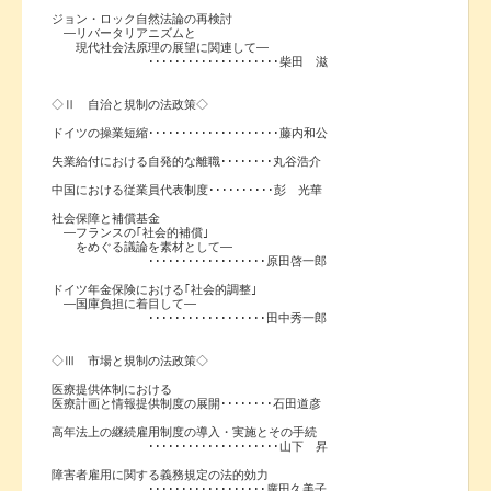
ジョン・ロック自然法論の再検討
―リバータリアニズムと
現代社会法原理の展望に関連して―
････････････････････柴田 滋
◇Ⅱ 自治と規制の法政策◇
ドイツの操業短縮････････････････････藤内和公
失業給付における自発的な離職････････丸谷浩介
中国における従業員代表制度･･････････彭 光華
社会保障と補償基金
―フランスの｢社会的補償｣
をめぐる議論を素材として―
･･････････････････原田啓一郎
ドイツ年金保険における｢社会的調整｣
―国庫負担に着目して―
･･････････････････田中秀一郎
◇Ⅲ 市場と規制の法政策◇
医療提供体制における
医療計画と情報提供制度の展開････････石田道彦
高年法上の継続雇用制度の導入・実施とその手続
････････････････････山下 昇
障害者雇用に関する義務規定の法的効力
･･････････････････廣田久美子