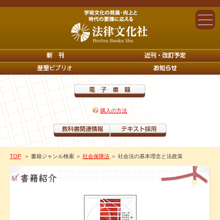
購入の方法
TOP
＞ 書籍ジャンル検索
＞
社会保障法
＞ 社会法の基本理念と法政策