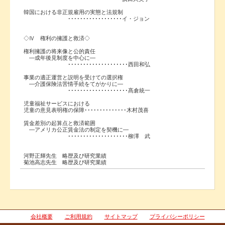
韓国における非正規雇用の実態と法規制
･･････････････････イ・ジョン
◇Ⅳ 権利の擁護と救済◇
権利擁護の将来像と公的責任
―成年後見制度を中心に―
････････････････････西田和弘
事業の適正運営と説明を受けての選択権
―介護保険法苦情手続をてがかりに―
････････････････････髙倉統一
児童福祉サービスにおける
児童の意見表明権の保障･･････････････木村茂喜
賃金差別の起算点と救済範囲
―アメリカ公正賃金法の制定を契機に―
････････････････････柳澤 武
河野正輝先生 略歴及び研究業績
菊池高志先生 略歴及び研究業績
会社概要
ご利用規約
サイトマップ
プライバシーポリシー