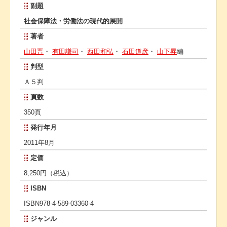
副題
社会保障法・労働法の現代的展開
著者
山田晋
・
有田謙司
・
西田和弘
・
石田道彦
・
山下昇
編
判型
Ａ５判
頁数
350頁
発行年月
2011年8月
定価
8,250円（税込）
ISBN
ISBN978-4-589-03360-4
ジャンル