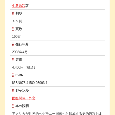
中谷義和
著
判型
Ａ５判
頁数
190頁
発行年月
2008年4月
定価
4,400円（税込）
ISBN
ISBN978-4-589-03093-1
ジャンル
国際関係・外交
本の説明
アメリカが世界的ヘゲモニー国家へと転成する史的過程およ