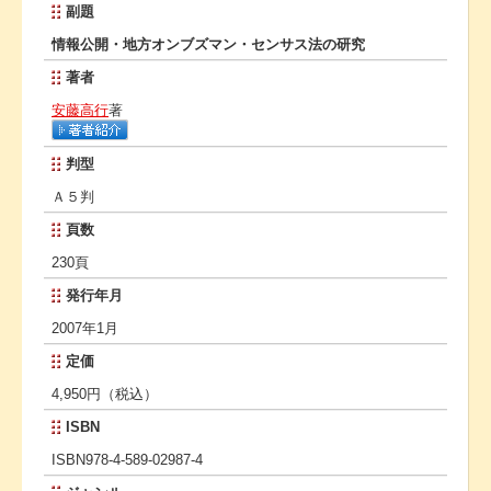
副題
情報公開・地方オンブズマン・センサス法の研究
著者
安藤高行
著
判型
Ａ５判
頁数
230頁
発行年月
2007年1月
定価
4,950円（税込）
ISBN
ISBN978-4-589-02987-4