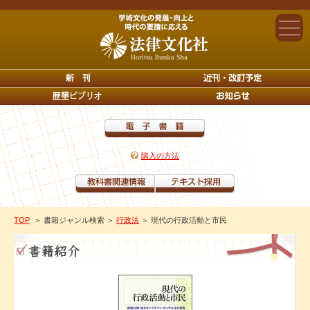
購入の方法
TOP
＞ 書籍ジャンル検索
＞
行政法
＞ 現代の行政活動と市民