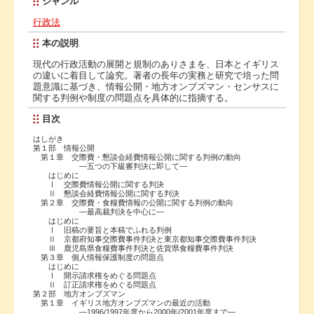
ジャンル
行政法
本の説明
現代の行政活動の展開と規制のありさまを、日本とイギリス
の違いに着目して論究。著者の長年の実務と研究で培った問
題意識に基づき、情報公開・地方オンブズマン・センサスに
関する判例や制度の問題点を具体的に指摘する。
目次
はしがき
第１部 情報公開
第１章 交際費・懇談会経費情報公開に関する判例の動向
―五つの下級審判決に即して―
はじめに
Ⅰ 交際費情報公開に関する判決
Ⅱ 懇談会経費情報公開に関する判決
第２章 交際費・食糧費情報の公開に関する判例の動向
―最高裁判決を中心に―
はじめに
Ⅰ 旧稿の要旨と本稿でふれる判例
Ⅱ 京都府知事交際費事件判決と東京都知事交際費事件判決
Ⅲ 鹿児島県食糧費事件判決と佐賀県食糧費事件判決
第３章 個人情報保護制度の問題点
はじめに
Ⅰ 開示請求権をめぐる問題点
Ⅱ 訂正請求権をめぐる問題点
第２部 地方オンブズマン
第１章 イギリス地方オンブズマンの最近の活動
―1996/1997年度から2000年/2001年度まで―