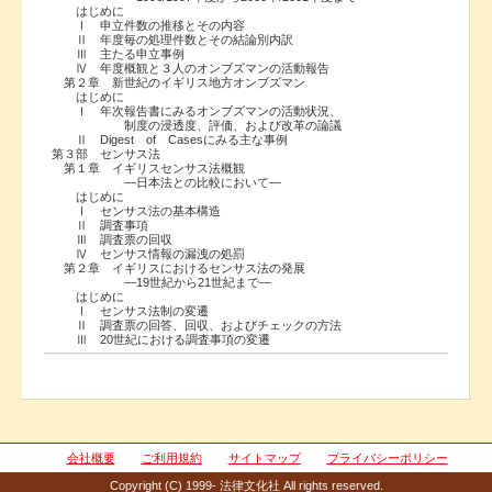
はじめに
Ⅰ 申立件数の推移とその内容
Ⅱ 年度毎の処理件数とその結論別内訳
Ⅲ 主たる申立事例
Ⅳ 年度概観と３人のオンブズマンの活動報告
第２章 新世紀のイギリス地方オンブズマン
はじめに
Ⅰ 年次報告書にみるオンブズマンの活動状況、
制度の浸透度、評価、および改革の論議
Ⅱ Digest of Casesにみる主な事例
第３部 センサス法
第１章 イギリスセンサス法概観
―日本法との比較において―
はじめに
Ⅰ センサス法の基本構造
Ⅱ 調査事項
Ⅲ 調査票の回収
Ⅳ センサス情報の漏洩の処罰
第２章 イギリスにおけるセンサス法の発展
―19世紀から21世紀まで―
はじめに
Ⅰ センサス法制の変遷
Ⅱ 調査票の回答、回収、およびチェックの方法
Ⅲ 20世紀における調査事項の変遷
会社概要
ご利用規約
サイトマップ
プライバシーポリシー
Copyright (C) 1999- 法律文化社 All rights reserved.