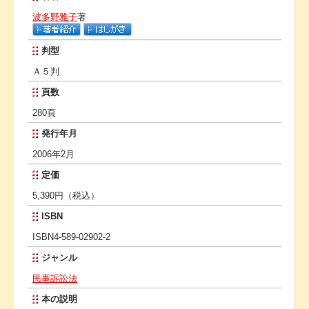
波多野雅子
著
判型
Ａ５判
頁数
280頁
発行年月
2006年2月
定価
5,390円（税込）
ISBN
ISBN4-589-02902-2
ジャンル
民事訴訟法
本の説明