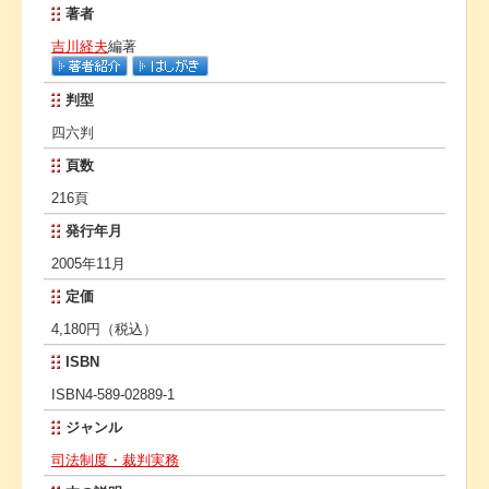
著者
吉川経夫
編著
判型
四六判
頁数
216頁
発行年月
2005年11月
定価
4,180円（税込）
ISBN
ISBN4-589-02889-1
ジャンル
司法制度・裁判実務