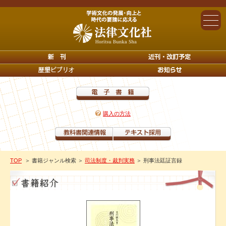
購入の方法
TOP
＞ 書籍ジャンル検索
＞
司法制度・裁判実務
＞ 刑事法廷証言録