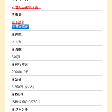
20世紀芸術学講義Ⅱ
著者
宮下誠
著
判型
Ａ５判
頁数
340頁
発行年月
2004年10月
定価
3,850円（税込）
ISBN
ISBN4-589-02780-1
ジャンル