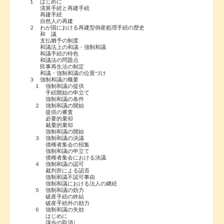
１ はじめに
清算手続と再建手続
再建手続
自然人の再建
２ わが国における再建型倒産処理手続の歴史
和 議
支払猶予の制度
和議法上の和議・強制和議
和議手続の特色
和議法の問題点
民事再生法の制定
和議・強制和議の位置づけ
３ 強制和議の概要
１ 強制和議の提供
手続開始の申立て
強制和議の条件
２ 強制和議の開始
提供の審査
必要的棄却
裁量的棄却
強制和議の開始
３ 強制和議の決議
債権者集会の招集
強制和議の申立て
債権者集会における決議
４ 強制和議の認可
裁判所による認否
強制和議不認可事由
強制和議における法人の継続
５ 強制和議の効力
破産手続の終結
破産手続外の効力
６ 強制和議の失効
はじめに
譲歩の取消し