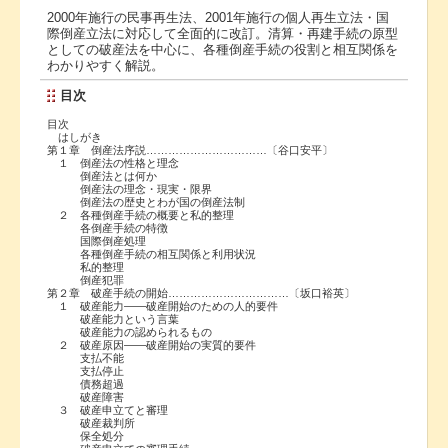
2000年施行の民事再生法、2001年施行の個人再生立法・国
際倒産立法に対応して全面的に改訂。清算・再建手続の原型
としての破産法を中心に、各種倒産手続の役割と相互関係を
わかりやすく解説。
目次
目次
はしがき
第１章 倒産法序説……………………………〔谷口安平〕
１ 倒産法の性格と理念
倒産法とは何か
倒産法の理念・現実・限界
倒産法の歴史とわが国の倒産法制
２ 各種倒産手続の概要と私的整理
各倒産手続の特徴
国際倒産処理
各種倒産手続の相互関係と利用状況
私的整理
倒産犯罪
第２章 破産手続の開始……………………………〔坂口裕英〕
１ 破産能力――破産開始のための人的要件
破産能力という言葉
破産能力の認められるもの
２ 破産原因――破産開始の実質的要件
支払不能
支払停止
債務超過
破産障害
３ 破産申立てと審理
破産裁判所
保全処分