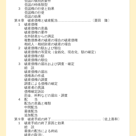
否認の個別的要件
否認の特殊類型
３ 否認権の行使と効果
否認権の行使
否認の効果
第８章 破産債権と破産配当…………………………〔栗田 隆〕
１ 破産債権
破産債権の意義
破産債権の要件
在外財産からの満足
複数債務者の破産の場合の破産債権
相続人・相続財産の破産の場合
２ 破産債権の額および順位
破産債権の等質化（金銭化、現在化、額の確定）
破産債権の額
破産債権の順位
３ 破産債権の届出および調査・確定
総 説
破産債権の届出
債権表の作成
破産債権の調査
調査による債権の確定
破産者の異議
債権確定訴訟
罰金、科料などの届出・調査
４ 配 当
配当の意義と種類
中間配当
最後配当
追加配当
第９章 破産手続の終了………………………………………〔佐上善和〕
１ 破産手続の終了原因と効果
総 説
最後の配当による終結
破産の取消し