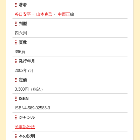
著者
谷口安平
・
山本克己
・
中西正
編
判型
四六判
頁数
396頁
発行年月
2002年7月
定価
3,300円（税込）
ISBN
ISBN4-589-02583-3
ジャンル
民事訴訟法
本の説明