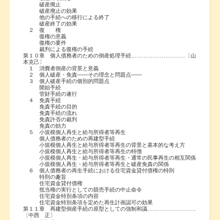
破産廃止
破産廃止の効果
他の手続への移行による終了
破産終了の効果
２ 復 権
復権の意義
復権の要件
裁判による復権の手続
第１０章 個人債務者のための倒産処理手続…………………………〔山
本克己〕
１ 消費者倒産の背景と意義
２ 個人破産・免責――その理念と問題点――
３ 個人破産手続の個別的問題点
開始手続
管財手続の遂行
４ 免責手続
免責手続の目的
免責手続の流れ
免責許否の裁判
免責の効力
５ 小規模個人再生と給与所得者等再生
個人債務者のための再建型手続
小規模個人再生と給与所得者等再生の背景と基本的な考え方
小規模個人再生と給与所得者等再生の特徴
小規模個人再生・給与所得者等再生・通常の民事再生の相互関係
小規模個人再生・給与所得者等再生と破産免責の関係
６ 個人債務者の再生手続における住宅資金貸付債権の特則
特則の趣旨
住宅資金貸付債権
抵当権の実行としての競売手続の中止命令
住宅資金特別条項の内容
住宅資金特別条項を定めた再生計画認可の効果
第１１章 再建型倒産手続の原型としての強制和議………………………
〔中西 正〕