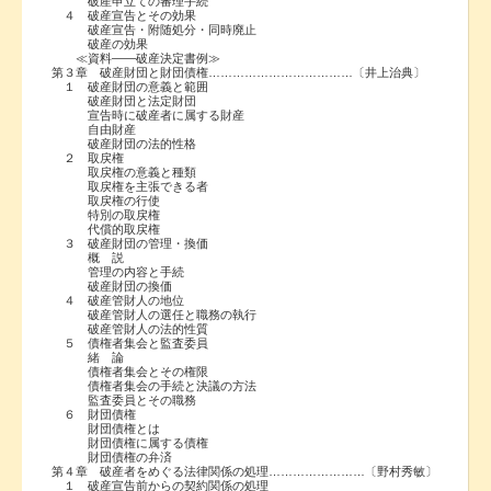
破産申立ての審理手続
４ 破産宣告とその効果
破産宣告・附随処分・同時廃止
破産の効果
≪資料――破産決定書例≫
第３章 破産財団と財団債権………………………………〔井上治典〕
１ 破産財団の意義と範囲
破産財団と法定財団
宣告時に破産者に属する財産
自由財産
破産財団の法的性格
２ 取戻権
取戻権の意義と種類
取戻権を主張できる者
取戻権の行使
特別の取戻権
代償的取戻権
３ 破産財団の管理・換価
概 説
管理の内容と手続
破産財団の換価
４ 破産管財人の地位
破産管財人の選任と職務の執行
破産管財人の法的性質
５ 債権者集会と監査委員
緒 論
債権者集会とその権限
債権者集会の手続と決議の方法
監査委員とその職務
６ 財団債権
財団債権とは
財団債権に属する債権
財団債権の弁済
第４章 破産者をめぐる法律関係の処理……………………〔野村秀敏〕
１ 破産宣告前からの契約関係の処理