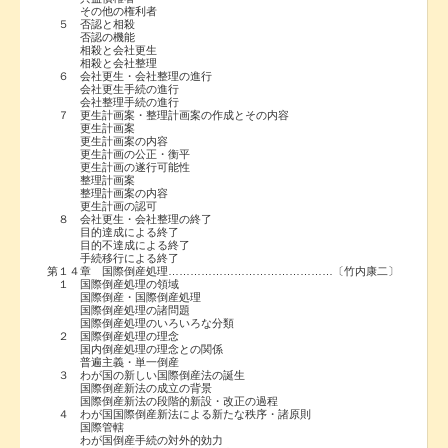
その他の権利者
５ 否認と相殺
否認の機能
相殺と会社更生
相殺と会社整理
６ 会社更生・会社整理の進行
会社更生手続の進行
会社整理手続の進行
７ 更生計画案・整理計画案の作成とその内容
更生計画案
更生計画案の内容
更生計画の公正・衡平
更生計画の遂行可能性
整理計画案
整理計画案の内容
更生計画の認可
８ 会社更生・会社整理の終了
目的達成による終了
目的不達成による終了
手続移行による終了
第１４章 国際倒産処理………………………………………〔竹内康二〕
１ 国際倒産処理の領域
国際倒産・国際倒産処理
国際倒産処理の諸問題
国際倒産処理のいろいろな分類
２ 国際倒産処理の理念
国内倒産処理の理念との関係
普遍主義・単一倒産
３ わが国の新しい国際倒産法の誕生
国際倒産新法の成立の背景
国際倒産新法の段階的新設・改正の過程
４ わが国国際倒産新法による新たな秩序・諸原則
国際管轄
わが国倒産手続の対外的効力