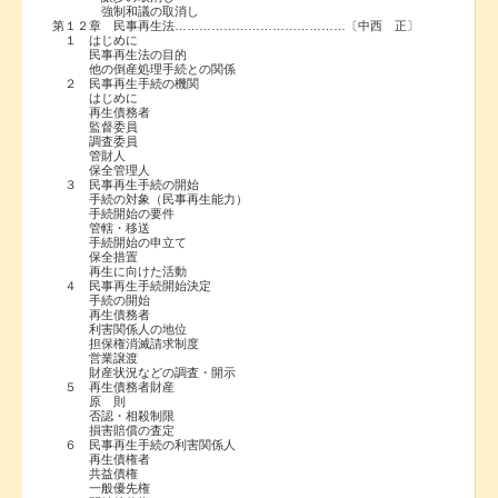
強制和議の取消し
第１２章 民事再生法……………………………………〔中西 正〕
１ はじめに
民事再生法の目的
他の倒産処理手続との関係
２ 民事再生手続の機関
はじめに
再生債務者
監督委員
調査委員
管財人
保全管理人
３ 民事再生手続の開始
手続の対象（民事再生能力）
手続開始の要件
管轄・移送
手続開始の申立て
保全措置
再生に向けた活動
４ 民事再生手続開始決定
手続の開始
再生債務者
利害関係人の地位
担保権消滅請求制度
営業譲渡
財産状況などの調査・開示
５ 再生債務者財産
原 則
否認・相殺制限
損害賠償の査定
６ 民事再生手続の利害関係人
再生債権者
共益債権
一般優先権