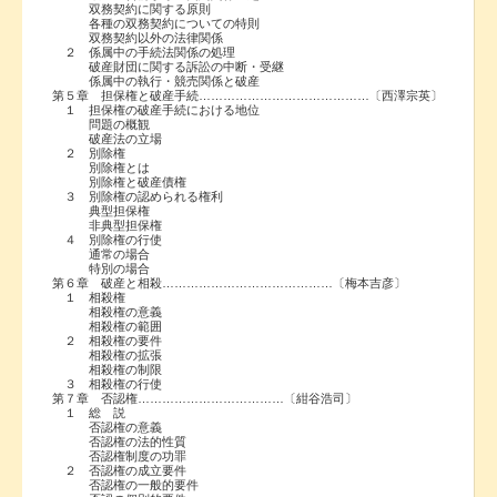
双務契約に関する原則
各種の双務契約についての特則
双務契約以外の法律関係
２ 係属中の手続法関係の処理
破産財団に関する訴訟の中断・受継
係属中の執行・競売関係と破産
第５章 担保権と破産手続……………………………………〔西澤宗英〕
１ 担保権の破産手続における地位
問題の概観
破産法の立場
２ 別除権
別除権とは
別除権と破産債権
３ 別除権の認められる権利
典型担保権
非典型担保権
４ 別除権の行使
通常の場合
特別の場合
第６章 破産と相殺……………………………………〔梅本吉彦〕
１ 相殺権
相殺権の意義
相殺権の範囲
２ 相殺権の要件
相殺権の拡張
相殺権の制限
３ 相殺権の行使
第７章 否認権………………………………〔紺谷浩司〕
１ 総 説
否認権の意義
否認権の法的性質
否認権制度の功罪
２ 否認権の成立要件
否認権の一般的要件