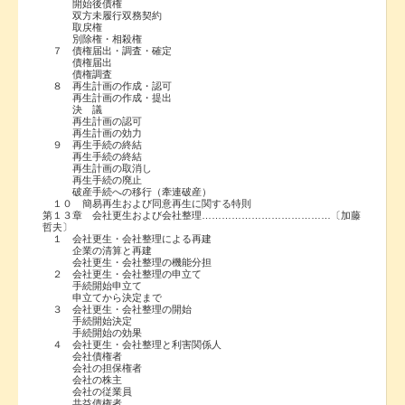
開始後債権
双方未履行双務契約
取戻権
別除権・相殺権
７ 債権届出・調査・確定
債権届出
債権調査
８ 再生計画の作成・認可
再生計画の作成・提出
決 議
再生計画の認可
再生計画の効力
９ 再生手続の終結
再生手続の終結
再生計画の取消し
再生手続の廃止
破産手続への移行（牽連破産）
１０ 簡易再生および同意再生に関する特則
第１３章 会社更生および会社整理…………………………………〔加藤
哲夫〕
１ 会社更生・会社整理による再建
企業の清算と再建
会社更生・会社整理の機能分担
２ 会社更生・会社整理の申立て
手続開始申立て
申立てから決定まで
３ 会社更生・会社整理の開始
手続開始決定
手続開始の効果
４ 会社更生・会社整理と利害関係人
会社債権者
会社の担保権者
会社の株主
会社の従業員
共益債権者