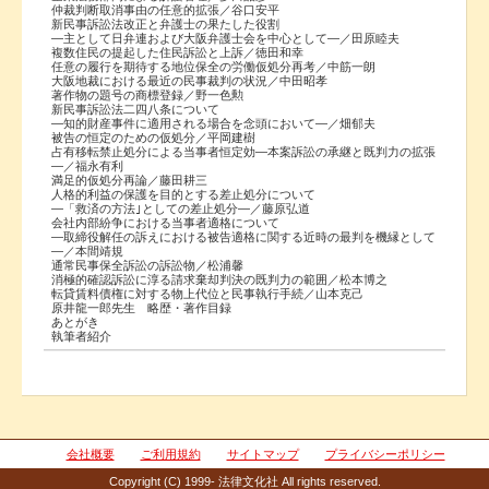
仲裁判断取消事由の任意的拡張／谷口安平
新民事訴訟法改正と弁護士の果たした役割
―主として日弁連および大阪弁護士会を中心として―／田原睦夫
複数住民の提起した住民訴訟と上訴／徳田和幸
任意の履行を期待する地位保全の労働仮処分再考／中筋一朗
大阪地裁における最近の民事裁判の状況／中田昭孝
著作物の題号の商標登録／野一色勲
新民事訴訟法二四八条について
―知的財産事件に適用される場合を念頭において―／畑郁夫
被告の恒定のための仮処分／平岡建樹
占有移転禁止処分による当事者恒定効―本案訴訟の承継と既判力の拡張
―／福永有利
満足的仮処分再論／藤田耕三
人格的利益の保護を目的とする差止処分について
―「救済の方法｣としての差止処分―／藤原弘道
会社内部紛争における当事者適格について
―取締役解任の訴えにおける被告適格に関する近時の最判を機縁として
―／本間靖規
通常民事保全訴訟の訴訟物／松浦馨
消極的確認訴訟に淳る請求棄却判決の既判力の範囲／松本博之
転貸賃料債権に対する物上代位と民事執行手続／山本克己
原井龍一郎先生 略歴・著作目録
あとがき
執筆者紹介
会社概要
ご利用規約
サイトマップ
プライバシーポリシー
Copyright (C) 1999- 法律文化社 All rights reserved.