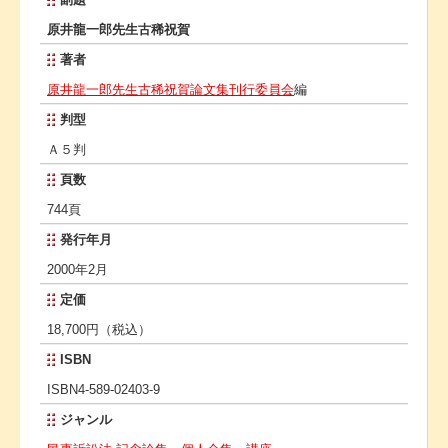
原井龍一郎先生古稀祝賀
著者
原井龍一郎先生古稀祝賀論文集刊行委員会
編
判型
Ａ５判
頁数
744頁
発行年月
2000年2月
定価
18,700円（税込）
ISBN
ISBN4-589-02403-9
ジャンル