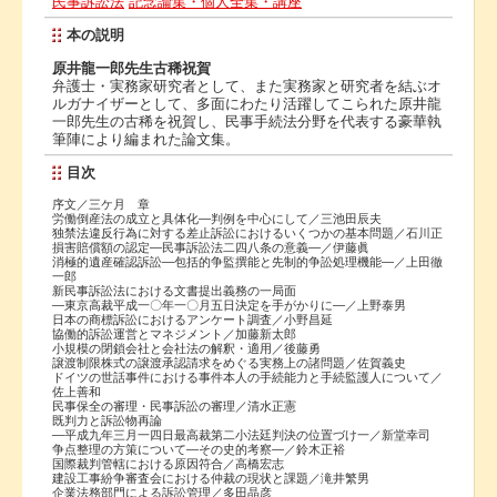
民事訴訟法
記念論集・個人全集・講座
本の説明
原井龍一郎先生古稀祝賀
弁護士・実務家研究者として、また実務家と研究者を結ぶオ
ルガナイザーとして、多面にわたり活躍してこられた原井龍
一郎先生の古稀を祝賀し、民事手続法分野を代表する豪華執
筆陣により編まれた論文集。
目次
序文／三ケ月 章
労働倒産法の成立と具体化―判例を中心にして／三池田辰夫
独禁法違反行為に対する差止訴訟におけるいくつかの基本問題／石川正
損害賠償額の認定―民事訴訟法二四八条の意義―／伊藤眞
消極的遺産確認訴訟―包括的争監撰能と先制的争訟処理機能―／上田徹
一郎
新民事訴訟法における文書提出義務の一局面
―東京高裁平成一〇年一〇月五日決定を手がかりに―／上野泰男
日本の商標訴訟におけるアンケート調査／小野昌延
協働的訴訟運営とマネジメント／加藤新太郎
小規模の閉鎖会社と会社法の解釈・適用／後藤勇
譲渡制限株式の譲渡承認請求をめぐる実務上の諸問題／佐賀義史
ドイツの世話事件における事件本人の手続能力と手続監護人について／
佐上善和
民事保全の審理・民事訴訟の審理／清水正憲
既判力と訴訟物再論
―平成九年三月一四日最高裁第二小法廷判決の位置づけ一／新堂幸司
争点整理の方策について―その史的考察―／鈴木正裕
国際裁判管轄における原因符合／高橋宏志
建設工事紛争審査会における仲裁の現状と課題／滝井繁男
企業法務部門による訴訟管理／多田晶彦