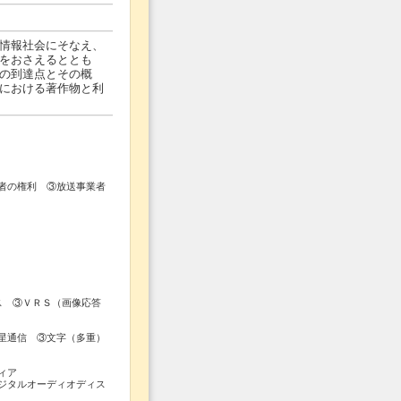
情報社会にそなえ、
をおさえるととも
の到達点とその概
における著作物と利
の権利 ③放送事業者
ス ③ＶＲＳ（画像応答
通信 ③文字（多重）
ィア
タルオーディオディス