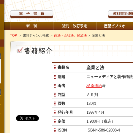
TOP
＞ 書籍ジャンル検索
＞
商法・会社法、経済法
＞ 産業と法
書籍名
産業と法
副題
ニューメディアと著作権法
著者
梶原清治
著
判型
Ａ５判
頁数
120頁
発行年月
1997年4月
定価
1,980円（税込）
ISBN
ISBN4-589-02008-4