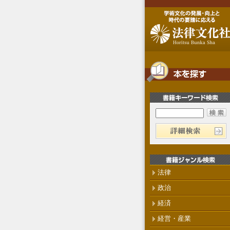
法律
政治
経済
経営・産業