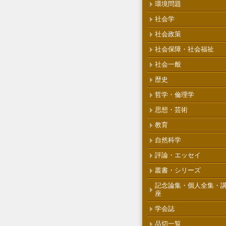
環境問題
社会学
社会政策
社会保障・社会福祉
社会一般
歴史
哲学・倫理学
思想・芸術
教育
自然科学
評論・エッセイ
叢書・シリーズ
記念論集・個人全集・
座
学会誌
品切一覧