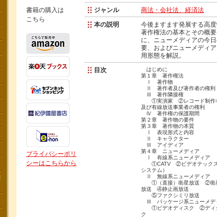
書籍の購入は
ジャンル
商法・会社法、経済法
こちら
本の説明
今後ますます発展する高度
著作権法の基本とその概要
に、ニューメディアの今日
要、およびニューメディア
用形態を解説。
目次
はじめに
第１章 著作権法
Ⅰ 著作物
Ⅱ 著作者及び著作者の権利
Ⅲ 著作隣接権
①実演家 ②レコード制作者
及び有線放送事業者の権利
Ⅳ 著作権の保護期間
第２章 著作物の要件
第３章 著作物の本質
Ⅰ 表現形式と内容
Ⅱ キャラクター
Ⅲ アイディア
第４章 ニューメディア
プライバシーポリ
Ⅰ 有線系ニューメディア
シーはこちらから
①CATV ②ビデオテック
システム）
Ⅱ 無線系ニューメディア
講
①（直接）衛星放送 ②衛星
放送 ④静止画放送
⑤ファクシミリ放送
Ⅲ パッケージ系ニューメデ
①ビデオディスク ②ディジ
ク