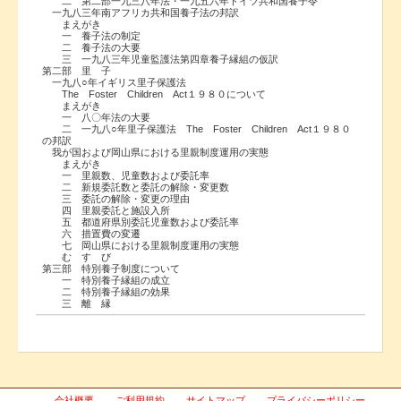
二 第二部一九三八年法・一九五六年ドイツ共和国養子令
一九八三年南アフリカ共和国養子法の邦訳
まえがき
一 養子法の制定
二 養子法の大要
三 一九八三年児童監護法第四章養子縁組の仮訳
第二部 里 子
一九八○年イギリス里子保護法
The Foster Children Act１９８０について
まえがき
一 八〇年法の大要
二 一九八○年里子保護法 The Foster Children Act１９８０
の邦訳
我が国および岡山県における里親制度運用の実態
まえがき
一 里親数、児童数および委託率
二 新規委託数と委託の解除・変更数
三 委託の解除・変更の理由
四 里親委託と施設入所
五 都道府県別委託児童数および委託率
六 措置費の変遷
七 岡山県における里親制度運用の実態
む す び
第三部 特別養子制度について
一 特別養子縁組の成立
二 特別養子縁組の効果
三 離 縁
会社概要
ご利用規約
サイトマップ
プライバシーポリシー