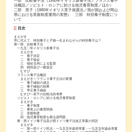
一部 比較養子法（1950年イギリス新養子法／フランス養子
法概説／ソビエト・ロシアに於ける他児養育制度／ほか）
二部 里子（1980年イギリス里子保護法／我が国および岡山
県における里親制度運用の実態） 三部 特別養子制度につ
いて
目次
まえがき
序に代えて 特別養子と戸籍―生まれながらの特別養子は？
第一部 比較養子法
一九五〇年イギリス新養子法
まえがき
一 養子決定
二 養子協会
三 福祉当局による監督
四 雑則及び一般規定
むすび
フランス養子法概説
まえがき―フランス養子立法の変遷
一 養子縁組の成立
二 養子縁組の効果
三 準正養子縁組
むすび―若干の比較法的考察
ソビエト・ロシアに於ける他児養育制度
まえがき
一 養子制度
二 事実上の養育関係
三 里親制度
四 他児養育制度を廻る諸問題
東・西ドイツ養子法及び西ドイツ養子法改正草案の邦訳
まえがき
一 第一部ドイツ民法・一九五五年政府草案・一九五五年協会草案