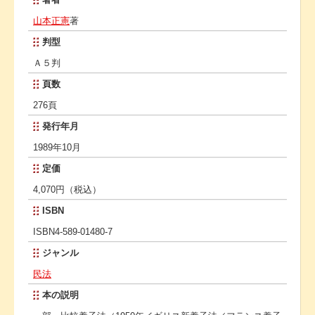
山本正憲
著
判型
Ａ５判
頁数
276頁
発行年月
1989年10月
定価
4,070円（税込）
ISBN
ISBN4-589-01480-7
ジャンル
民法
本の説明